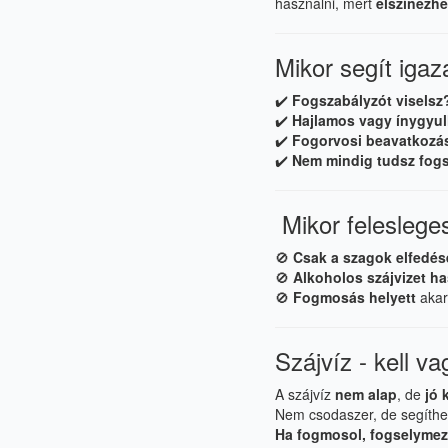
használni, mert
elszínezhe
Mikor segít igaz
✔️
Fogszabályzót viselsz
✔️
Hajlamos vagy ínygyul
✔️
Fogorvosi beavatkozá
✔️
Nem mindig tudsz fog
Mikor feleslege
🚫
Csak a szagok elfedés
🚫
Alkoholos szájvizet h
🚫
Fogmosás helyett
akaro
Szájvíz - kell v
A szájvíz
nem alap
, de
jó 
Nem csodaszer, de segíthet
Ha fogmosol, fogselymezel