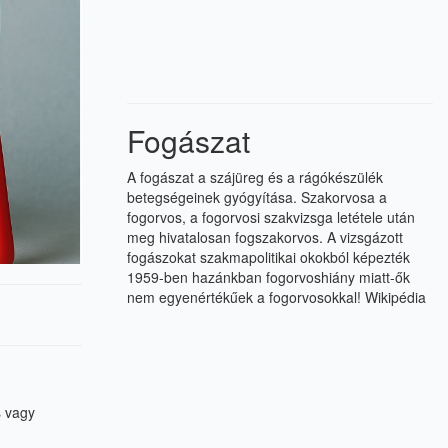
Fogászat
A fogászat a szájüreg és a rágókészülék
betegségeinek gyógyítása. Szakorvosa a
fogorvos, a fogorvosi szakvizsga letétele után
meg hivatalosan fogszakorvos. A vizsgázott
fogászokat szakmapolitikai okokból képezték
1959-ben hazánkban fogorvoshiány miatt-ők
nem egyenértékűek a fogorvosokkal!
Wikipédia
s vagy