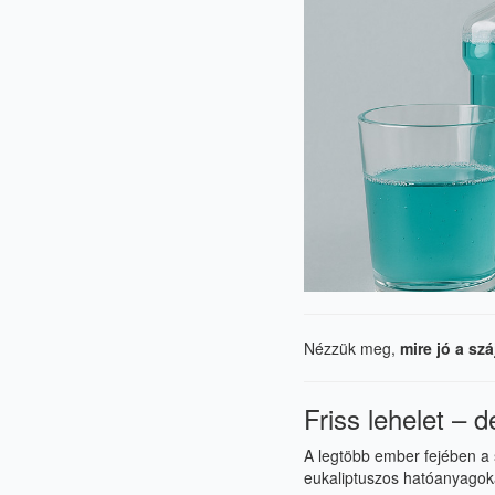
Nézzük meg,
mire jó a szá
Friss lehelet – 
A legtöbb ember fejében a s
eukaliptuszos hatóanyagoka