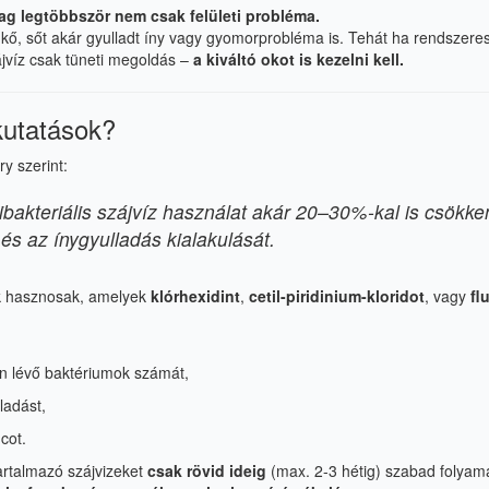
zag legtöbbször nem csak felületi probléma.
gkő, sőt akár gyulladt íny vagy gyomorprobléma is. Tehát ha rendszer
zájvíz csak tüneti megoldás –
a kiváltó okot is kezelni kell.
kutatások?
ry szerint:
tibakteriális szájvíz használat akár 20–30%-kal is csökken
s az ínygyulladás kialakulását.
k hasznosak, amelyek
klórhexidint
,
cetil-piridinium-kloridot
, vagy
fl
n lévő baktériumok számát,
ladást,
cot.
tartalmazó szájvizeket
csak rövid ideig
(max. 2-3 hétig) szabad folyam