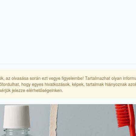
érjük, az olvasása során ezt vegye figyelembe! Tartalmazhat olyan inform
Előfordulhat, hogy egyes hivatkozások, képek, tartalmak hiányoznak azok
, kérjük jelezze elérhetőségeinken.