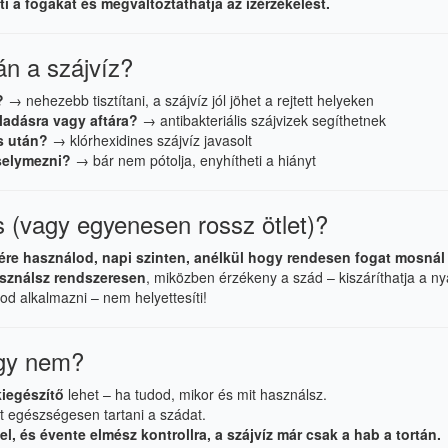
ti a fogakat és megváltoztathatja az ízérzékelést.
án a szájvíz?
?
→ nehezebb tisztítani, a szájvíz jól jöhet a rejtett helyeken
ladásra vagy aftára?
→ antibakteriális szájvizek segíthetnek
s után?
→ klórhexidines szájvíz javasolt
selymezni?
→ bár nem pótolja, enyhítheti a hiányt
s (vagy egyenesen rossz ötlet)?
ére használod, napi szinten, anélkül hogy rendesen fogat mosnál
asználsz rendszeresen
, miközben érzékeny a szád – kiszáríthatja a ny
d alkalmazni – nem helyettesíti!
agy nem?
kiegészítő
lehet – ha tudod, mikor és mit használsz.
 egészségesen tartani a szádat.
, és évente elmész kontrollra, a szájvíz már csak a hab a tortán.