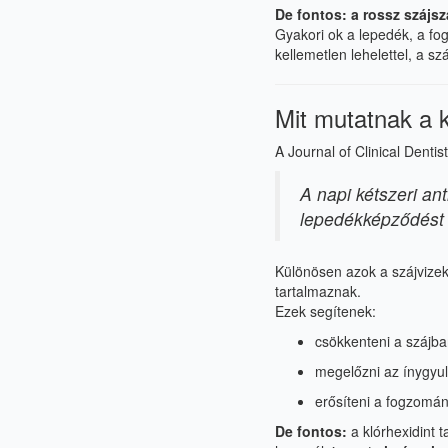
De fontos: a rossz szájs
Gyakori ok a lepedék, a fo
kellemetlen lehelettel, a s
Mit mutatnak a 
A Journal of Clinical Dentist
A napi kétszeri an
lepedékképződést é
Különösen azok a szájvize
tartalmaznak.
Ezek segítenek:
csökkenteni a szájba
megelőzni az ínygyul
erősíteni a fogzomán
De fontos:
a klórhexidint 