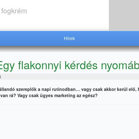
, fogkrém
Hírek
 Egy flakonnyi kérdés nyomá
3
állandó szereplők a napi rutinodban… vagy csak akkor kerül elő, 
 van rá? Vagy csak ügyes marketing az egész?