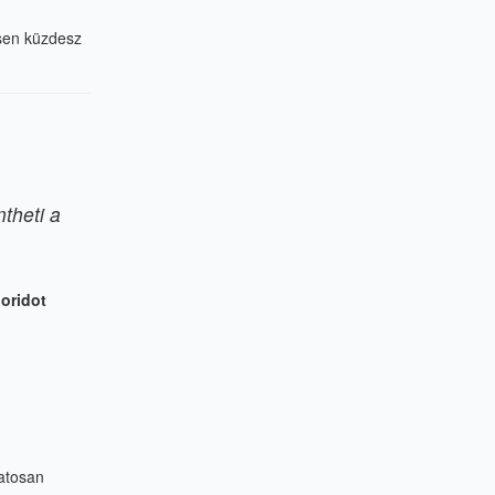
esen küzdesz
theti a
uoridot
atosan