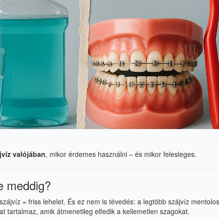
jvíz valójában
, mikor érdemes használni – és mikor felesleges.
de meddig?
zájvíz = friss lehelet. És ez nem is tévedés: a legtöbb szájvíz mentolo
t tartalmaz, amik átmenetileg elfedik a kellemetlen szagokat.