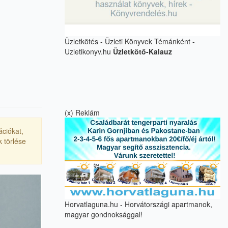
Üzletkötés - Üzleti Könyvek Témánként -
Uzletikonyv.hu
Üzletkötő-Kalauz
(x) Reklám
ációkat,
 törlése
Horvatlaguna.hu - Horvátországi apartmanok,
magyar gondnoksággal!