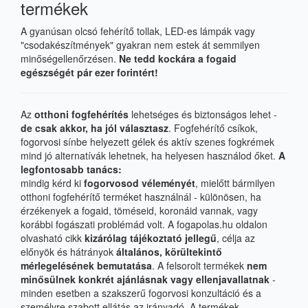
termékek
A gyanúsan olcsó fehérítő tollak, LED-es lámpák vagy
"csodakészítmények" gyakran nem estek át semmilyen
minőségellenőrzésen.
Ne tedd kockára a fogaid
egészségét pár ezer forintért!
Az
otthoni fogfehérítés
lehetséges és biztonságos lehet -
de csak akkor, ha jól választasz
. Fogfehérítő csíkok,
fogorvosi sínbe helyezett gélek és aktív szenes fogkrémek
mind jó alternatívák lehetnek, ha helyesen használod őket.
A
legfontosabb tanács:
mindig kérd ki
fogorvosod véleményét
, mielőtt bármilyen
otthoni fogfehérítő terméket használnál - különösen, ha
érzékenyek a fogaid, töméseid, koronáid vannak, vagy
korábbi fogászati problémád volt. A
fogapolas.hu
oldalon
olvasható cikk
kizárólag tájékoztató jellegű
, célja az
előnyök és hátrányok
általános, körültekintő
mérlegelésének bemutatása
. A felsorolt termékek
nem
minősülnek konkrét ajánlásnak vagy ellenjavallatnak
-
minden esetben a szakszerű fogorvosi konzultáció és a
személyre szabott ellátás az irányadó. A termékek