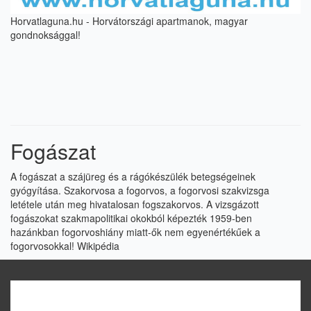
Horvatlaguna.hu - Horvátországi apartmanok, magyar
gondnoksággal!
Fogászat
A fogászat a szájüreg és a rágókészülék betegségeinek
gyógyítása. Szakorvosa a fogorvos, a fogorvosi szakvizsga
letétele után meg hivatalosan fogszakorvos. A vizsgázott
fogászokat szakmapolitikai okokból képezték 1959-ben
hazánkban fogorvoshiány miatt-ők nem egyenértékűek a
fogorvosokkal!
Wikipédia