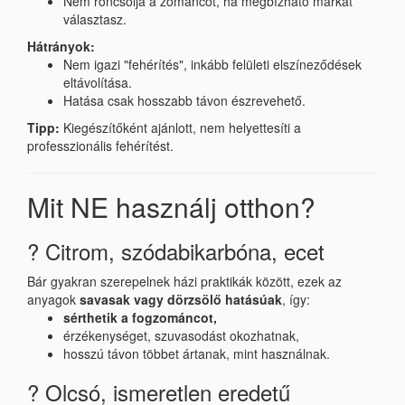
Nem roncsolja a zománcot, ha megbízható márkát
választasz.
Hátrányok:
Nem igazi "fehérítés", inkább felületi elszíneződések
eltávolítása.
Hatása csak hosszabb távon észrevehető.
Tipp:
Kiegészítőként ajánlott, nem helyettesíti a
professzionális fehérítést.
Mit NE használj otthon?
? Citrom, szódabikarbóna, ecet
Bár gyakran szerepelnek házi praktikák között, ezek az
anyagok
savasak vagy dörzsölő hatásúak
, így:
sérthetik a fogzománcot,
érzékenységet, szuvasodást okozhatnak,
hosszú távon többet ártanak, mint használnak.
? Olcsó, ismeretlen eredetű