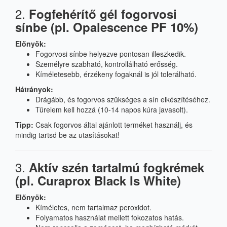
2.
Fogfehérítő gél fogorvosi
sínbe (pl. Opalescence PF 10%)
Előnyök:
Fogorvosi sínbe helyezve pontosan illeszkedik.
Személyre szabható, kontrollálható erősség.
Kíméletesebb, érzékeny fogaknál is jól tolerálható.
Hátrányok:
Drágább, és fogorvos szükséges a sín elkészítéséhez.
Türelem kell hozzá (10-14 napos kúra javasolt).
Tipp:
Csak fogorvos által ajánlott terméket használj, és
mindig tartsd be az utasításokat!
3.
Aktív szén tartalmú fogkrémek
(pl. Curaprox Black Is White)
Előnyök:
Kíméletes, nem tartalmaz peroxidot.
Folyamatos használat mellett fokozatos hatás.