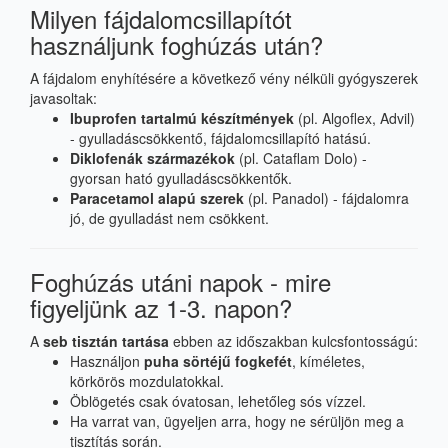
Milyen fájdalomcsillapítót
használjunk foghúzás után?
A fájdalom enyhítésére a következő vény nélküli gyógyszerek
javasoltak:
Ibuprofen tartalmú készítmények
(pl. Algoflex, Advil)
- gyulladáscsökkentő, fájdalomcsillapító hatású.
Diklofenák származékok
(pl. Cataflam Dolo) -
gyorsan ható gyulladáscsökkentők.
Paracetamol alapú szerek
(pl. Panadol) - fájdalomra
jó, de gyulladást nem csökkent.
Foghúzás utáni napok - mire
figyeljünk az 1-3. napon?
A
seb tisztán tartása
ebben az időszakban kulcsfontosságú:
Használjon
puha sörtéjű fogkefét
, kíméletes,
körkörös mozdulatokkal.
Öblögetés csak óvatosan, lehetőleg sós vízzel.
Ha varrat van, ügyeljen arra, hogy ne sérüljön meg a
tisztítás során.