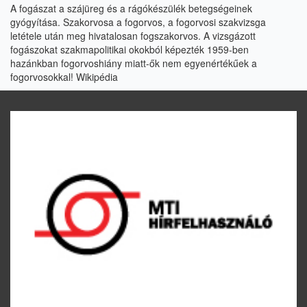
A fogászat a szájüreg és a rágókészülék betegségeinek
gyógyítása. Szakorvosa a fogorvos, a fogorvosi szakvizsga
letétele után meg hivatalosan fogszakorvos. A vizsgázott
fogászokat szakmapolitikai okokból képezték 1959-ben
hazánkban fogorvoshiány miatt-ők nem egyenértékűek a
fogorvosokkal!
Wikipédia