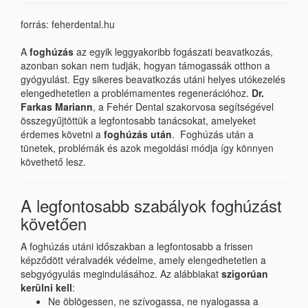
forrás:
feherdental.hu
A
foghúzás
az egyik leggyakoribb fogászati beavatkozás,
azonban sokan nem tudják, hogyan támogassák otthon a
gyógyulást. Egy sikeres beavatkozás utáni helyes utókezelés
elengedhetetlen a problémamentes regenerációhoz.
Dr.
Farkas Mariann
, a Fehér Dental szakorvosa segítségével
összegyűjtöttük a legfontosabb tanácsokat, amelyeket
érdemes követni a
foghúzás után
.
Foghúzás után
a
tünetek, problémák és azok megoldási módja így könnyen
követhető lesz.
A legfontosabb szabályok foghúzást
követően
A foghúzás utáni időszakban a legfontosabb a frissen
képződött véralvadék védelme, amely elengedhetetlen a
sebgyógyulás megindulásához. Az alábbiakat
szigorúan
kerülni kell
:
Ne öblögessen, ne szívogassa, ne nyalogassa a