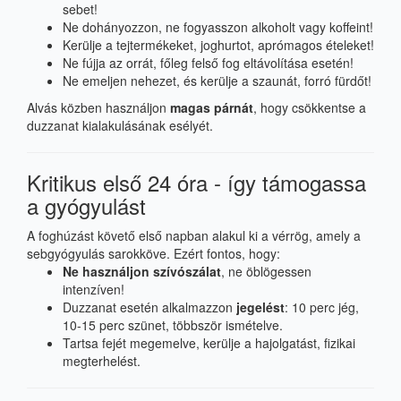
sebet!
Ne dohányozzon, ne fogyasszon alkoholt vagy koffeint!
Kerülje a tejtermékeket, joghurtot, aprómagos ételeket!
Ne fújja az orrát, főleg felső fog eltávolítása esetén!
Ne emeljen nehezet, és kerülje a szaunát, forró fürdőt!
Alvás közben használjon
magas párnát
, hogy csökkentse a
duzzanat kialakulásának esélyét.
Kritikus első 24 óra - így támogassa
a gyógyulást
A foghúzást követő első napban alakul ki a vérrög, amely a
sebgyógyulás sarokköve. Ezért fontos, hogy:
Ne használjon szívószálat
, ne öblögessen
intenzíven!
Duzzanat esetén alkalmazzon
jegelést
: 10 perc jég,
10-15 perc szünet, többször ismételve.
Tartsa fejét megemelve, kerülje a hajolgatást, fizikai
megterhelést.