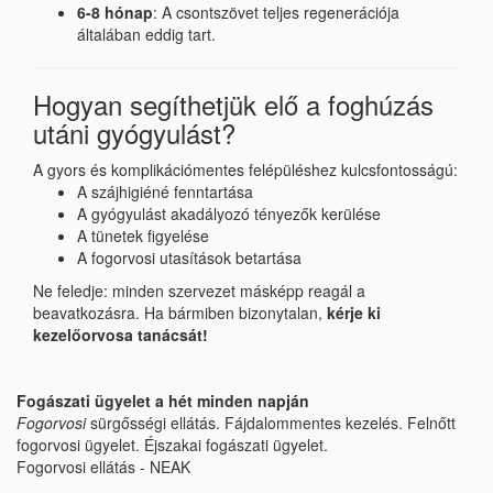
6-8 hónap
: A csontszövet teljes regenerációja
általában eddig tart.
Hogyan segíthetjük elő a foghúzás
utáni gyógyulást?
A gyors és komplikációmentes felépüléshez kulcsfontosságú:
A szájhigiéné fenntartása
A gyógyulást akadályozó tényezők kerülése
A tünetek figyelése
A fogorvosi utasítások betartása
Ne feledje: minden szervezet másképp reagál a
beavatkozásra. Ha bármiben bizonytalan,
kérje ki
kezelőorvosa tanácsát!
Fogászati ügyelet a hét minden napján
Fogorvosi
sürgősségi ellátás.
Fájdalommentes kezelés. Felnőtt
fogorvosi ügyelet. Éjszakai fogászati ügyelet.
Fogorvosi ellátás - NEAK