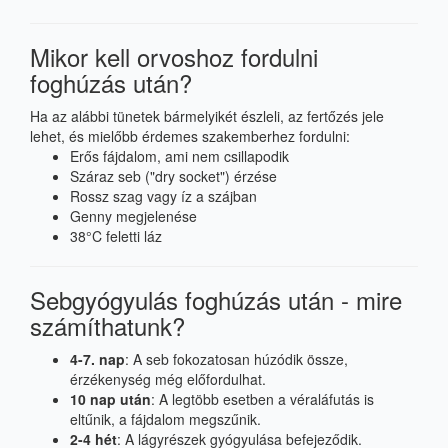
Mikor kell orvoshoz fordulni
foghúzás után?
Ha az alábbi tünetek bármelyikét észleli, az fertőzés jele
lehet, és mielőbb érdemes szakemberhez fordulni:
Erős fájdalom, ami nem csillapodik
Száraz seb ("dry socket") érzése
Rossz szag vagy íz a szájban
Genny megjelenése
38°C feletti láz
Sebgyógyulás foghúzás után - mire
számíthatunk?
4-7. nap
: A seb fokozatosan húzódik össze,
érzékenység még előfordulhat.
10 nap után
: A legtöbb esetben a véraláfutás is
eltűnik, a fájdalom megszűnik.
2-4 hét
: A lágyrészek gyógyulása befejeződik.