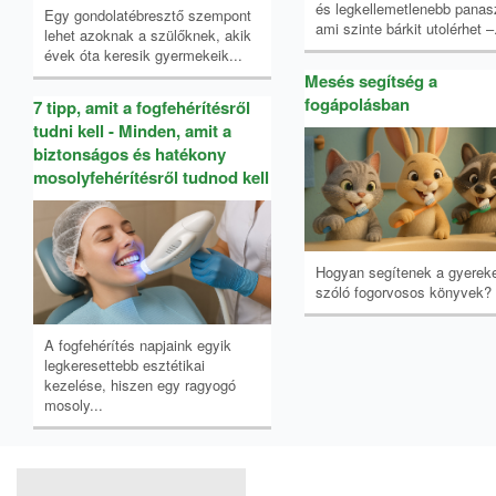
és legkellemetlenebb panas
Egy gondolatébresztő szempont
ami szinte bárkit utolérhet –.
lehet azoknak a szülőknek, akik
évek óta keresik gyermekeik...
Mesés segítség a
fogápolásban
7 tipp, amit a fogfehérítésről
tudni kell - Minden, amit a
biztonságos és hatékony
mosolyfehérítésről tudnod kell
Hogyan segítenek a gyerek
szóló fogorvosos könyvek?
A fogfehérítés napjaink egyik
legkeresettebb esztétikai
kezelése, hiszen egy ragyogó
mosoly...