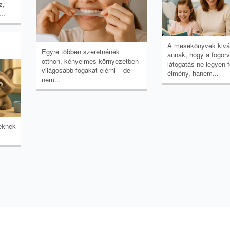
z,
..
A mesekönyvek kivá
Egyre többen szeretnének
annak, hogy a fogorv
otthon, kényelmes környezetben
látogatás ne legyen 
világosabb fogakat elérni – de
élmény, hanem...
nem...
eknek