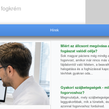
, fogkrém
Hírek
Miért az állcsont megóvása
fogászat valódi célja?
Sok magyar páciens még mindig a
fogorvost, amikor már nincs más 
fájdalomtól való félelem, a beava
halogatása és a foghúzással kapc
tévhitek gyakran oda...
Gyakori szájbetegségek - mi
fogorvoshoz?
Megmutatjuk, mely szájbetegsége
leggyakoribbak, mik a tüneteik, és
azonnal fogorvoshoz fordulnod.