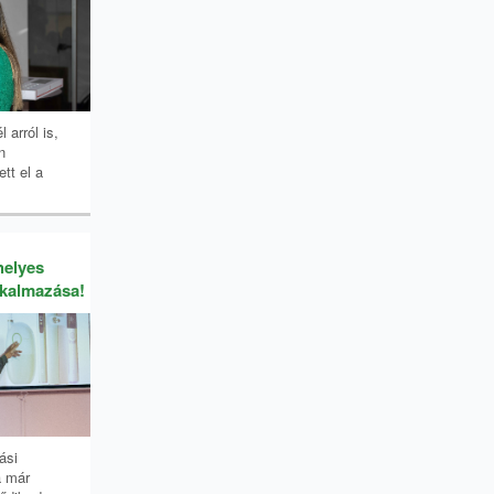
 arról is,
n
tt el a
helyes
lkalmazása!
ási
a már