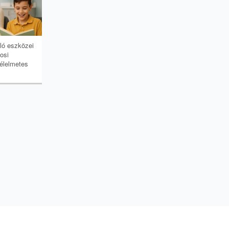
ló eszközei
osi
félelmetes