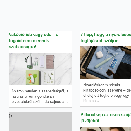
Vakáció ide vagy oda – a
7 tipp, hogy a nyaralásod
fogaid nem mennek
fogfájásról szóljon
szabadságra!
Nyaraláskor mindenki
kikapcsolódni szeretne – de
Nyáron minden a szabadságról, a
elfelejtett fogkefe vagy egy
lazulásról és a gondtalan
hirtelen...
élvezetekről szól – de sajnos a...
Pillanatkép az okos száj
(x)
jövőjéből