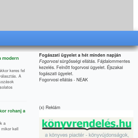
Fogászati ügyelet a hét minden napján
 a modern
Fogorvosi
sürgősségi ellátás.
Fájdalommentes
kezelés. Felnőtt fogorvosi ügyelet. Éjszakai
kkor keres fel
fogászati ügyelet.
választás. A
Fogorvosi ellátás - NEAK
tkozások
solatos
(x) Reklám
kor rohanj a
k a
 mikor kell