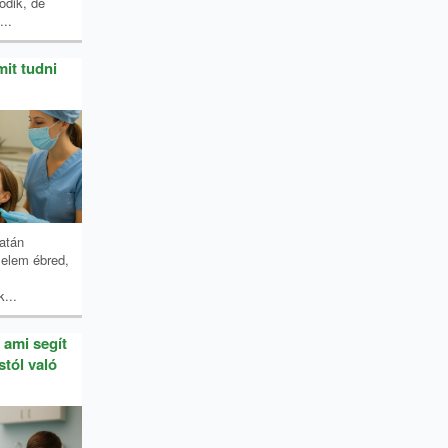
dik, de
..
it tudni
atán
lelem ébred,
...
 ami segít
stól való