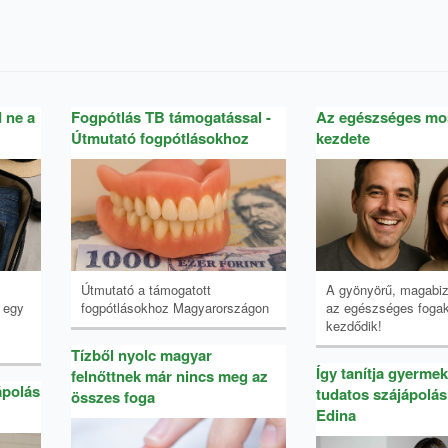
 ne a
Fogpótlás TB támogatással -
Az egészséges mo
Útmutató fogpótlásokhoz
kezdete
Útmutató a támogatott
A gyönyörű, magabi
 egy
fogpótlásokhoz Magyarországon
az egészséges fogak
kezdődik!
Tízből nyolc magyar
Így tanítja gyermek
felnőttnek már nincs meg az
ápolás
tudatos szájápolás
összes foga
Edina