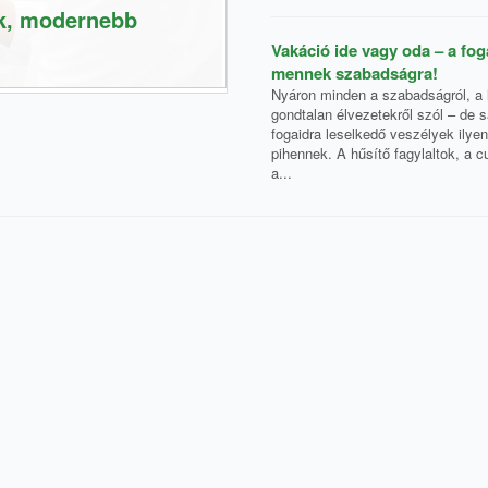
ok, modernebb
Vakáció ide vagy oda – a fo
mennek szabadságra!
Nyáron minden a szabadságról, a l
gondtalan élvezetekről szól – de 
fogaidra leselkedő veszélyek ilye
pihennek. A hűsítő fagylaltok, a c
a...