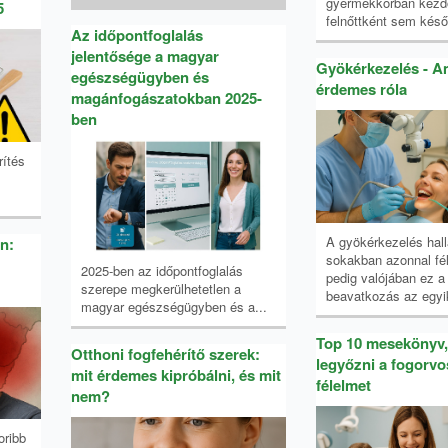
gyermekkorban kezdő
5
felnőttként sem késő.
Az időpontfoglalás
jelentősége a magyar
Gyökérkezelés - Am
egészségügyben és
érdemes róla
magánfogászatokban 2025-
ben
rítés
A gyökérkezelés hall
n:
sokakban azonnal fé
2025-ben az időpontfoglalás
pedig valójában ez a
szerepe megkerülhetetlen a
beavatkozás az egyik
magyar egészségügyben és a...
Top 10 mesekönyv,
Otthoni fogfehérítő szerek:
legyőzni a fogorvo
mit érdemes kipróbálni, és mit
félelmet
nem?
oribb