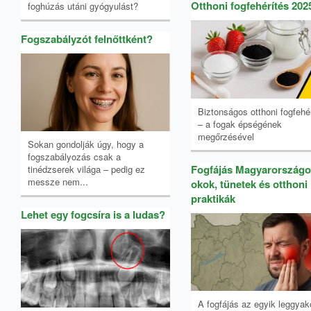
Otthoni fogfehérítés 202
foghúzás utáni gyógyulást?
Fogszabályzót felnőttként?
Biztonságos otthoni fogfehé
– a fogak épségének
megőrzésével
Sokan gondolják úgy, hogy a
fogszabályozás csak a
Fogfájás Magyarországo
tinédzserek világa – pedig ez
messze nem...
okok, tünetek és otthoni
praktikák
Lehet egy fogcsíra is a ludas?
A fogfájás az egyik leggyak