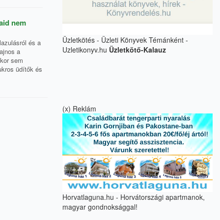
gaid nem
Üzletkötés - Üzleti Könyvek Témánként -
azulásról és a
Uzletikonyv.hu
Üzletkötő-Kalauz
sajnos a
nkor sem
ukros üdítők és
(x) Reklám
Horvatlaguna.hu - Horvátországi apartmanok,
magyar gondnoksággal!