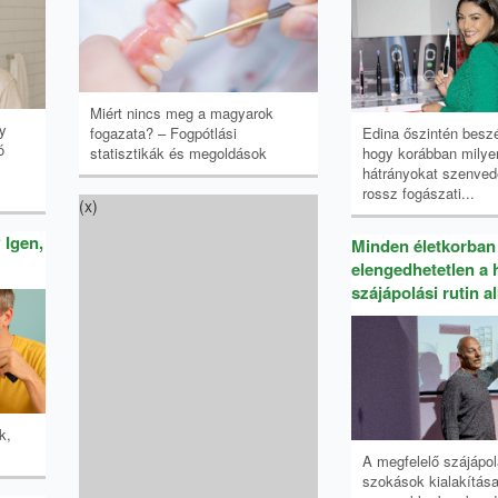
Miért nincs meg a magyarok
y
fogazata? – Fogpótlási
Edina őszintén beszél
ó
statisztikák és megoldások
hogy korábban milye
hátrányokat szenvede
rossz fogászati...
(x)
 Igen,
Minden életkorban
elengedhetetlen a 
szájápolási rutin a
k,
A megfelelő szájápol
szokások kialakítás