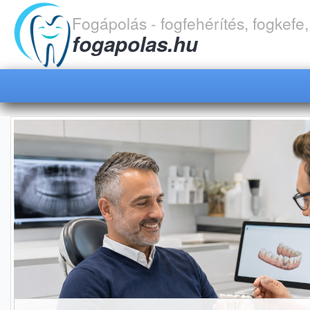
Fogápolás - fogfehérítés, fogkefe
fogapolas.hu