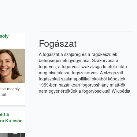
soly
Fogászat
A fogászat a szájüreg és a rágókészülék
betegségeinek gyógyítása. Szakorvosa a
fogorvos, a fogorvosi szakvizsga letétele után
meg hivatalosan fogszakorvos. A vizsgázott
fogászokat szakmapolitikai okokból képezték
1959-ben hazánkban fogorvoshiány miatt-ők
ztos mosoly
nem egyenértékűek a fogorvosokkal!
Wikipédia
nál
eit a
ra Kulcsár