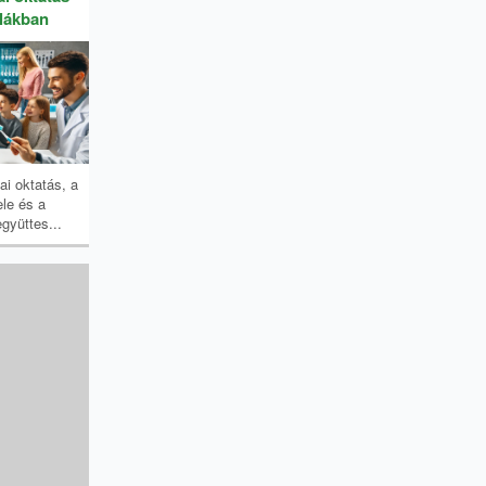
olákban
ai oktatás, a
ele és a
gyüttes...