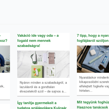
-
Vakáció ide vagy oda – a
7 tipp, hogy a nyar
hoz?
fogaid nem mennek
fogfájásról szóljon
szabadságra!
Nyaraláskor mindenk
kikapcsolódni szeret
Nyáron minden a szabadságról, a
ik,
elfelejtett fogkefe v
lazulásról és a gondtalan
hirtelen...
élvezetekről szól – de sajnos a...
Mit tegyünk foghú
Így tanítja gyermekeit a
Hasznos tanácsok 
tudatos szájápolásra Kulcsár