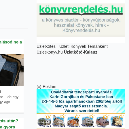
alásod ne a
Üzletkötés - Üzleti Könyvek Témánként -
Uzletikonyv.hu
Üzletkötő-Kalauz
(x) Reklám
i
ne – de egy
agy egy
zás után?
a gyors