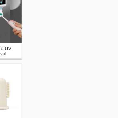
rtó UV
óval