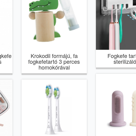
gkefe
Krokodil formájú, fa
Fogkefe ta
s
fogkefetartó 3 perces
sterilizál
homokórával