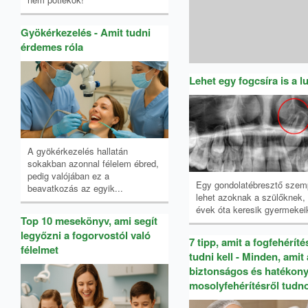
Gyökérkezelés - Amit tudni
érdemes róla
Lehet egy fogcsíra is a l
A gyökérkezelés hallatán
sokakban azonnal félelem ébred,
pedig valójában ez a
Egy gondolatébresztő szem
beavatkozás az egyik...
lehet azoknak a szülőknek, 
évek óta keresik gyermekeik
Top 10 mesekönyv, ami segít
legyőzni a fogorvostól való
7 tipp, amit a fogfehéríté
félelmet
tudni kell - Minden, amit 
biztonságos és hatékon
mosolyfehérítésről tudno