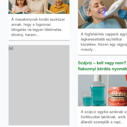
A mesekönyvek kiváló eszközei
annak, hogy a fogorvosi
látogatás ne legyen félelmetes
A fogfehérítés napjaink egyi
élmény, hanem...
legkeresettebb esztétikai
kezelése, hiszen egy ragyo
(x)
mosoly...
Szájvíz – kell vagy nem?
flakonnyi kérdés nyomá
A szájvíz egyike azoknak a
fürdőszobai lakóknak, amik
állandó szereplők a napi...