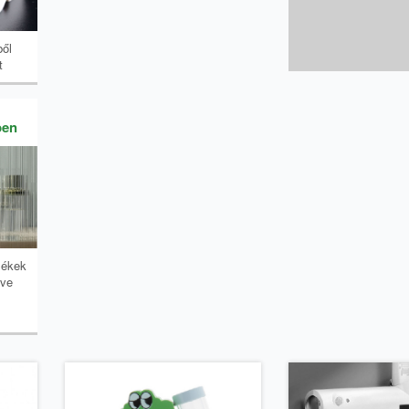
ből
t
ben
mékek
tve