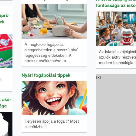
fontossága az isk
apró
nek
A megfelelő fogápolás
elengedhetetlen a hosszú távú
Az iskolai szájhigiéni
fogegészség érdekében. A
szülők aktív részvét
stressz csökkentése, a...
modern technológia e
Nyári fogápolási tippek
(x)
t
: akár
vége
Helyesen ápolja a fogait? Most
ellenőrizheti!