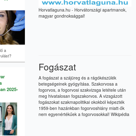
Horvatlaguna.hu - Horvátországi apartmanok,
magyar gondnoksággal!
lő a
ulást?
Fogászat
yar
A fogászat a szájüreg és a rágókészülék
s
betegségeinek gyógyítása. Szakorvosa a
an 2025-
fogorvos, a fogorvosi szakvizsga letétele után
meg hivatalosan fogszakorvos. A vizsgázott
fogászokat szakmapolitikai okokból képezték
1959-ben hazánkban fogorvoshiány miatt-ők
nem egyenértékűek a fogorvosokkal!
Wikipédia