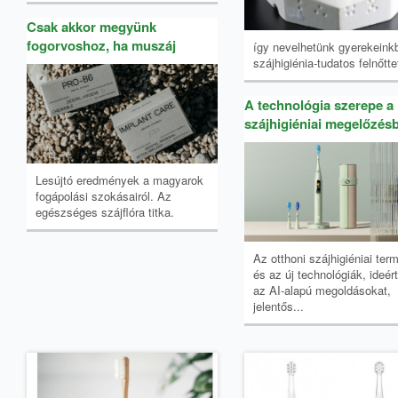
Csak akkor megyünk
fogorvoshoz, ha muszáj
így nevelhetünk gyerekeink
szájhigiénia-tudatos felnőtte
A technológia szerepe a
szájhigiéniai megelőzés
Lesújtó eredmények a magyarok
fogápolási szokásairól. Az
egészséges szájflóra titka.
Az otthoni szájhigiéniai ter
és az új technológiák, ideér
az AI-alapú megoldásokat,
jelentős...