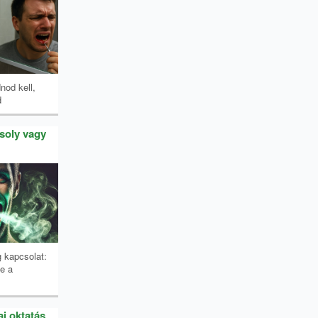
nod kell,
d
osoly vagy
g kapcsolat:
e a
ai oktatás