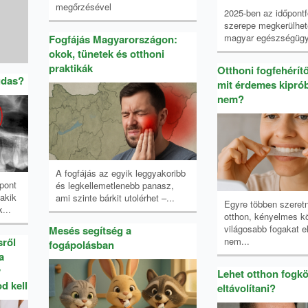
megőrzésével
2025-ben az időpontf
szerepe megkerülhet
magyar egészségügyb
Fogfájás Magyarországon:
okok, tünetek és otthoni
praktikák
Otthoni fogfehérít
udas?
mit érdemes kiprób
nem?
A fogfájás az egyik leggyakoribb
pont
és legkellemetlenebb panasz,
akik
ami szinte bárkit utolérhet –...
Egyre többen szeret
...
otthon, kényelmes k
világosabb fogakat el
Mesés segítség a
nem...
sről
fogápolásban
a
y
Lehet otthon fogkö
d kell
eltávolítani?