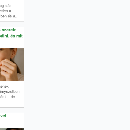
oglalás
etlen a
en és a...
ő szerek:
álni, és mit
nének
örnyezetben
érni – de
vet