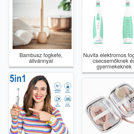
Bambusz fogkefe,
Nuvita elektromos fo
állvánnyal
csecsemőknek é
gyermekeknek