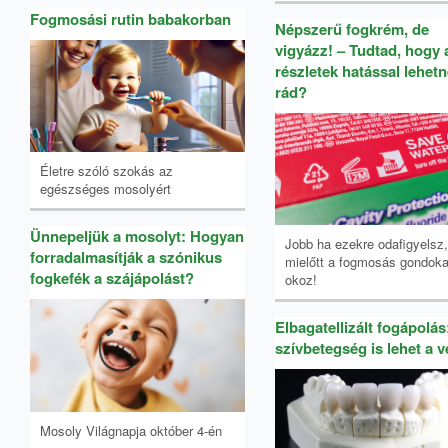
Fogmosási rutin babakorban
Népszerű fogkrém, de
vigyázz! – Tudtad, hogy 
részletek hatással lehet
rád?
Életre szóló szokás az
egészséges mosolyért
Ünnepeljük a mosolyt: Hogyan
Jobb ha ezekre odafigyelsz,
forradalmasítják a szónikus
mielőtt a fogmosás gondoka
fogkefék a szájápolást?
okoz!
Elbagatellizált fogápolás
szívbetegség is lehet a 
Mosoly Világnapja október 4-én