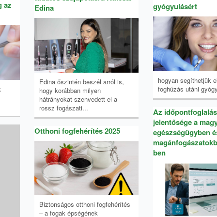
g az
gyógyulásért
Edina
hogyan segíthetjük e
Edina őszintén beszél arról is,
k
foghúzás utáni gyógy
hogy korábban milyen
hátrányokat szenvedett el a
rossz fogászati...
Az időpontfoglalás
jelentősége a mag
Otthoni fogfehérítés 2025
egészségügyben é
magánfogászatokb
ben
Biztonságos otthoni fogfehérítés
– a fogak épségének