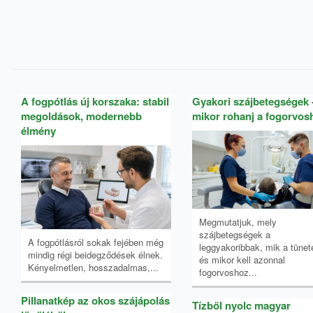
A fogpótlás új korszaka: stabil
Gyakori szájbetegségek 
megoldások, modernebb
mikor rohanj a fogorvos
élmény
Megmutatjuk, mely
szájbetegségek a
A fogpótlásról sokak fejében még
leggyakoribbak, mik a tünete
mindig régi beidegződések élnek.
és mikor kell azonnal
Kényelmetlen, hosszadalmas,...
fogorvoshoz...
Pillanatkép az okos szájápolás
Tízből nyolc magyar