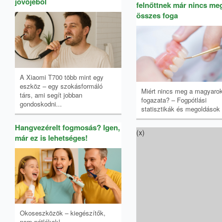
jövőjéből
felnőttnek már nincs me
összes foga
A Xiaomi T700 több mint egy
eszköz – egy szokásformáló
Miért nincs meg a magyaro
társ, ami segít jobban
fogazata? – Fogpótlási
gondoskodni...
statisztikák és megoldások
Hangvezérelt fogmosás? Igen,
(x)
már ez is lehetséges!
Okoseszközök – kiegészítők,
nem pótlékok!