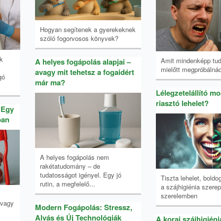
Hogyan segítenek a gyerekeknek
szóló fogorvosos könyvek?
k
Amit mindenképp tud
A helyes fogápolás alapjai –
mielőtt megpróbálná
avagy mit tehetsz a fogaidért
gó
már ma?
Lélegzetelállító m
riasztó lehelet?
 Egy
ban
A helyes fogápolás nem
rakétatudomány – de
tudatosságot igényel. Egy jó
Tiszta lehelet, boldo
rutin, a megfelelő...
a szájhigiénia szerep
szerelemben
 vagy
Modern Fogápolás: Stressz,
Alvás és Új Technológiák
A korai szájhigiéni